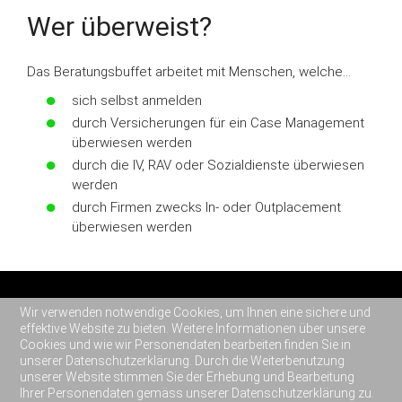
Wer überweist?
Das Beratungsbuffet arbeitet mit Menschen, welche...
sich selbst anmelden
durch Versicherungen für ein Case Management
überwiesen werden
durch die IV, RAV oder Sozialdienste überwiesen
werden
durch Firmen zwecks In- oder Outplacement
überwiesen werden
Wir verwenden notwendige Cookies, um Ihnen eine sichere und
© 2026
Beratungsbuffet AG
Stettbachstrasse 6
effektive Website zu bieten. Weitere Informationen über unsere
Cookies und wie wir Personendaten bearbeiten finden Sie in
CH-8600 Dübendorf
Tel
+41 44 545 39 90
unserer Datenschutzerklärung. Durch die Weiterbenutzung
unserer Website stimmen Sie der Erhebung und Bearbeitung
Impressum
Haftungsausschluss & Datenschutzerklärung
Ihrer Personendaten gemäss unserer Datenschutzerklärung zu.