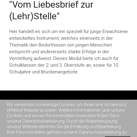
"Vom Liebesbrief zur
(Lehr)Stelle"
Hier handelt es sich um ein speziell für junge Erwachsene
entwickeltes Instrument, welches einerseits in der
Thematik den Bedürfnissen von jungen Menschen
entspricht und andererseits starke Erfolge in der
Vermittlung aufweist. Dieses Modul biete ich auch für
Schulklassen der 2. und 3. Oberstufe an, sowie für 10.
Schuljahre und Brückenangebote.
Wir verwenden notwendige Cookies, um Ihnen eine sichere und
© 2026
Beratungsbuffet AG
Stettbachstrasse 6
effektive Website zu bieten. Weitere Informationen über unsere
Cookies und wie wir Personendaten bearbeiten finden Sie in
CH-8600 Dübendorf
Tel
+41 44 545 39 90
unserer Datenschutzerklärung. Durch die Weiterbenutzung
unserer Website stimmen Sie der Erhebung und Bearbeitung
Impressum
Haftungsausschluss & Datenschutzerklärung
Ihrer Personendaten gemäss unserer Datenschutzerklärung zu.
AGB
Jobs
Kontakt